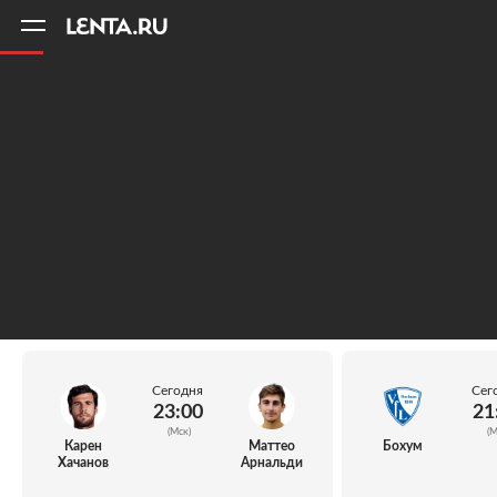
11
A
Сегодня
Сег
23:00
21
(Мск)
(М
Карен
Маттео
Бохум
Хачанов
Арнальди