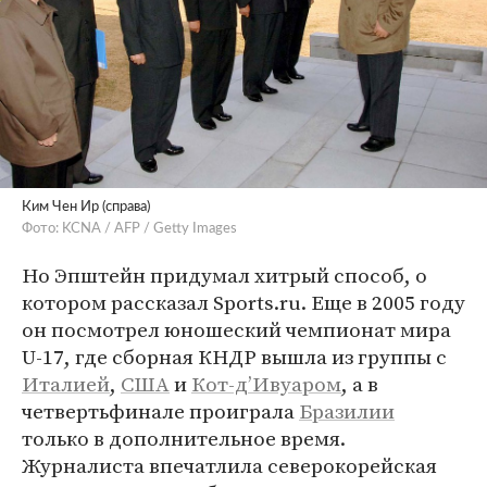
Ким Чен Ир (справа)
Фото: KCNA / AFP / Getty Images
Но Эпштейн придумал хитрый способ, о
котором рассказал Sports.ru. Еще в 2005 году
он посмотрел юношеский чемпионат мира
U-17, где сборная КНДР вышла из группы с
Италией
,
США
и
Кот-д’Ивуаром
, а в
четвертьфинале проиграла
Бразилии
только в дополнительное время.
Журналиста впечатлила северокорейская