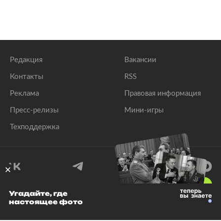
Редакция
Вакансии
Контакты
RSS
Реклама
Правовая информация
Пресс-релизы
Мини-игры
Техподдержка
18
+
Угадайте, где
настоящее фото
© 1999–2026 Все права защищены.
ООО «Лента.Ру»