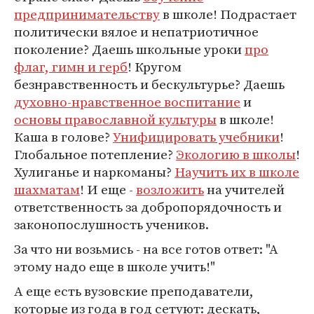
предпринимательству
в школе! Подрастает
политически вялое и непатриотичное
поколение? Даешь школьные уроки
про
флаг, гимн и герб
! Кругом
безнравственность и бескультурье? Даешь
духовно-нравственное воспитание
и
основы православной культуры
в школе!
Каша в голове?
Унифицировать учебники
!
Глобальное потепление?
Экологию в школы
!
Хулиганье и наркоманы?
Научить их в школе
шахматам
! И еще -
возложить
на учителей
ответственность за добропорядочность и
законопослушность учеников.
За что ни возьмись - на все готов ответ: "А
этому надо еще в школе учить!"
А еще есть вузовские преподаватели,
которые из года в год сетуют: дескать,