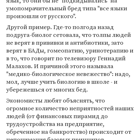
язык, то они бы не "подкидывались" на
умопомрачительный бред типа "все языки
произошли от русского".
Другой пример. Где-то полгода назад
подруга-биолог сетовала, что толпы людей
не верят в прививки и антибиотики, зато
верят в БАДы, гомеопатию, уринотерапию и
в то, что говорит по телевизору Геннадий
Малахов. И причиной этого называла
"медико-биологическое невежество": надо,
мол, лучше учить биологию в школе - и
убережешься от многих бед.
Экономисты любят объяснять, что
огромное количество неприятностей наших
людей (от финансовых пирамид до
трудоустройства на предприятие,
обреченное на банкротство) происходит от
непонимания базовых принципов