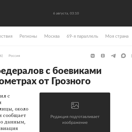
6 августа, 03:10
ствия
Регионы
Москва
69-я параллель
Моя страна
6)
Россия
едералов с боевиками
ометрах от Грозного
ил с
и
лицы, около
м сообщает
его данным,
авиация