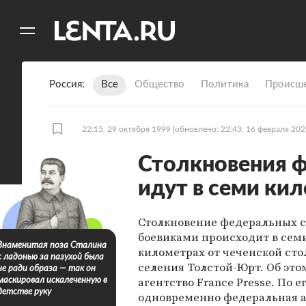
11
A
Россия
Все
Общество
Политика
Происше
22:15, 29 октября 1999
(обновлено: 22:43, 16 февраля 202
Столкновения ф
идут в семи кил
Столкновение федеральных с
боевиками происходит в сем
Знаменитая поза Сталина
километрах от чеченской сто
с ладонью за пазухой была
селения Толстой-Юрт. Об это
не ради образа — так он
агентство France Presse. По 
маскировал искалеченную в
детстве руку
одновременно федеральная 