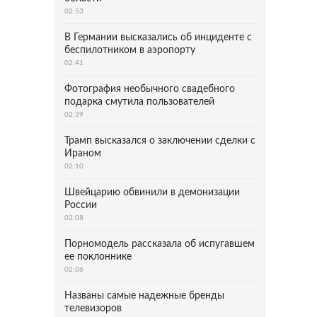
02:53
В Германии высказались об инциденте с
беспилотником в аэропорту
02:41
Фотография необычного свадебного
подарка смутила пользователей
02:39
Трамп высказался о заключении сделки с
Ираном
02:10
Швейцарию обвинили в демонизации
России
02:08
Порномодель рассказала об испугавшем
ее поклоннике
02:06
Названы самые надежные бренды
телевизоров