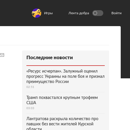
Игры
Лента добра
Войти
Последние новости
«Ресурс исчерпан». Залужный оценил
прогресс Украины на поле боя и признал
преимущество России
02:51
Трамп похвастался крупным трофеем
США
03:03
Лантратова раскрыла количество про
павших без вести жителей Курской
области