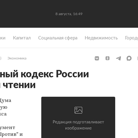
8 августа, 16:49
ки
Капитал
Социальная сфера
Недвижимость
Город
)
Экономика
ный кодекс России
м чтении
 Дума
вую
кса
кумент
Против" и