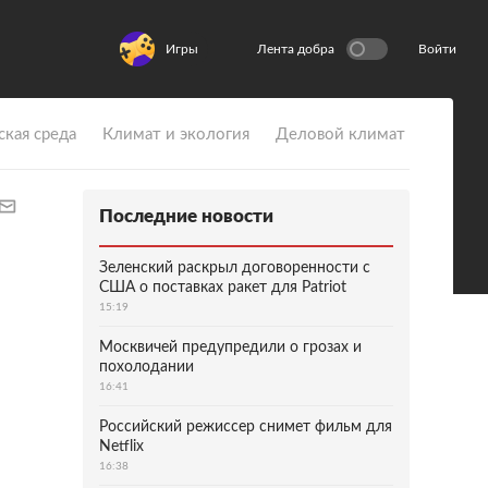
Игры
Лента добра
Войти
ская среда
Климат и экология
Деловой климат
Последние новости
Зеленский раскрыл договоренности с
США о поставках ракет для Patriot
15:19
Москвичей предупредили о грозах и
похолодании
16:41
Российский режиссер снимет фильм для
Netflix
16:38