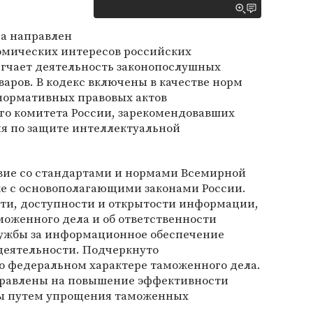
са направлен
омических интересов российских
егчает деятельность законопослушных
варов. В кодекс включены в качестве норм
нормативных правовых актов
го комитета России, зарекомендовавших
ия по защите интеллектуальной
твие со стандартами и нормами Всемирной
же с основополагающими законами России.
сти, доступности и открытости информации,
аможенного дела и об ответственности
ужбы за информационное обеспечение
деятельности. Подчеркнуто
 федеральном характере таможенного дела.
правлены на повышение эффективности
ы путем упрощения таможенных