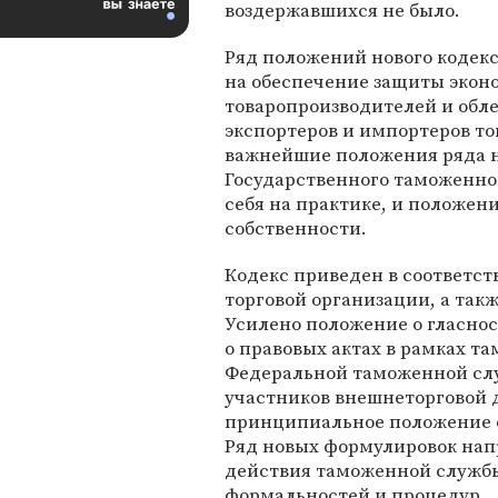
воздержавшихся не было.
Ряд положений нового кодек
на обеспечение защиты экон
товаропроизводителей и обл
экспортеров и импортеров то
важнейшие положения ряда 
Государственного таможенно
себя на практике, и положен
собственности.
Кодекс приведен в соответс
торговой организации, а так
Усилено положение о гласно
о правовых актах в рамках т
Федеральной таможенной сл
участников внешнеторговой 
принципиальное положение о
Ряд новых формулировок на
действия таможенной служб
формальностей и процедур.