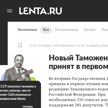
11
A
Экономика
Все
Госэкономика
Бизнес
Рын
23:50, 23 ноября 1999
(обновлено: 23:30, 16 февраля 2026
Новый Таможен
принят в перво
Во вторник Государственная
приняла в первом чтении но
СССР запустил человека в
редакцию Таможенного коде
космос раньше, чем по
Российской Федерации. При
всему США разрешили
необходимых 226 голосах до
межрасовые браки
поддержали 285 депутатов. "