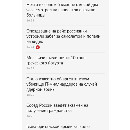
Некто в черном балахоне с косой два
часа смотрел на пациентов с крыши
больницы
16:31
Опоздавшие на рейс россиянки
устроили забег за самолетом и попали
на видео
16:24
Москвичи съели почти 10 тонн
греческого йогурта
16:23
Стало известно об аргентинском
убежище IT-миллиардеров на случай
ядерной войны
16:22
Сосед России введет экзамен на
получение гражданства
16:22
Глава британской армии заявил о