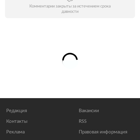
Комментарии закрыты за истечением срока
давности
Редакция
Вакансии
Контакты
RSS
Реклама
Правовая информация