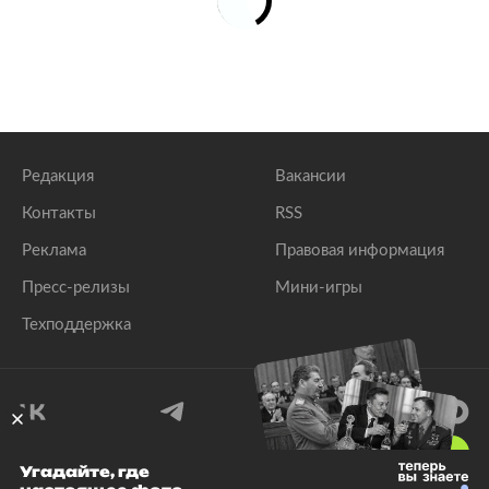
Редакция
Вакансии
Контакты
RSS
Реклама
Правовая информация
Пресс-релизы
Мини-игры
Техподдержка
18
+
Угадайте, где
© 1999–2026 Все права защищены.