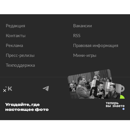
Редакция
Вакансии
Контакты
RSS
Реклама
Правовая информация
Пресс-релизы
Мини-игры
Техподдержка
18
+
Угадайте, где
настоящее фото
© 1999–2026 Все права защищены.
ООО «Лента.Ру»
Лента добра