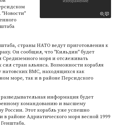
ой
ерсидском
 "Новости"
ленного
 штаба
штаба, страны НАТО ведут приготовления к
раку. Он сообщил, что "Кильдин" будет
и Средиземного моря и отслеживать
 сил стран альянса. Возможности корабля
у натовских ВМС, находящихся как
ом море, так и в районе Персидского
 разведывательная информация будет
военному командованию и высшему
у России. Этот корабль уже успешно
 в районе Адриатического моря весной 1999
 Генштаба.