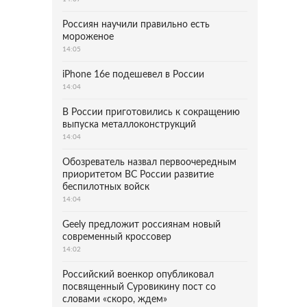
Россиян научили правильно есть
мороженое
14:05
iPhone 16e подешевел в России
14:04
В России приготовились к сокращению
выпуска металлоконструкций
14:04
Обозреватель назвал первоочередным
приоритетом ВС России развитие
беспилотных войск
14:04
Geely предложит россиянам новый
современный кроссовер
14:02
Российский военкор опубликовал
посвященный Суровикину пост со
словами «скоро, ждем»