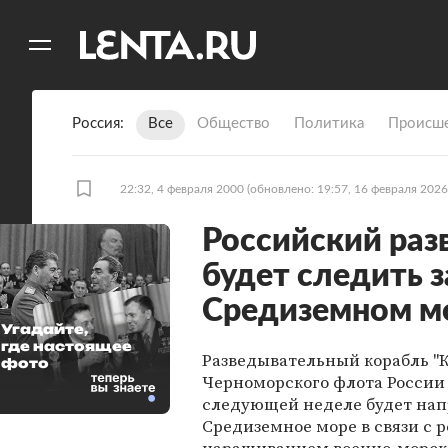
11
A
Россия
Все
Общество
Политика
Происше
22:32, 4 февраля 2000
(обновлено: 19:57, 16 февраля 2026
Российский раз
будет следить 
Средиземном м
Угадайте,
где настоящее
Разведывательный корабль "
фото
Черноморского флота России
следующей неделе будет нап
Средиземное море в связи с 