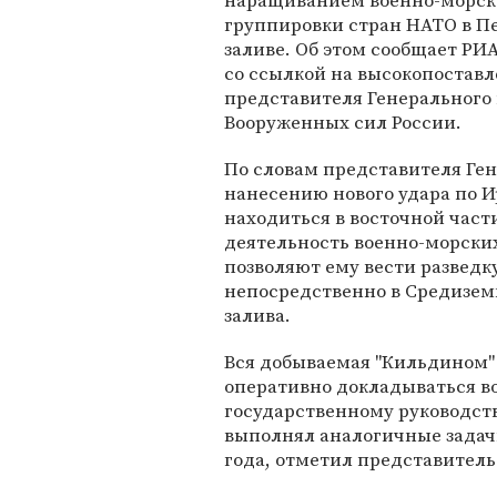
наращиванием военно-морск
группировки стран НАТО в П
заливе. Об этом сообщает РИА
со ссылкой на высокопостав
представителя Генерального
Вооруженных сил России.
По словам представителя Ген
нанесению нового удара по И
находиться в восточной част
деятельность военно-морских
позволяют ему вести разведк
непосредственно в Средиземн
залива.
Вся добываемая "Кильдином"
оперативно докладываться 
государственному руководств
выполнял аналогичные задачи
года, отметил представитель