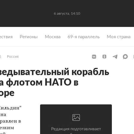
6 августа, 14:10
ствия
Регионы
Москва
69-я параллель
Моя страна
)
Россия
ведывательный корабль
за флотом НАТО в
оре
Кильдин"
 на
равлен в
резким