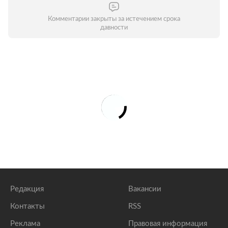
Комментарии закрыты за истечением срока
давности
Редакция
Вакансии
Контакты
RSS
Реклама
Правовая информация