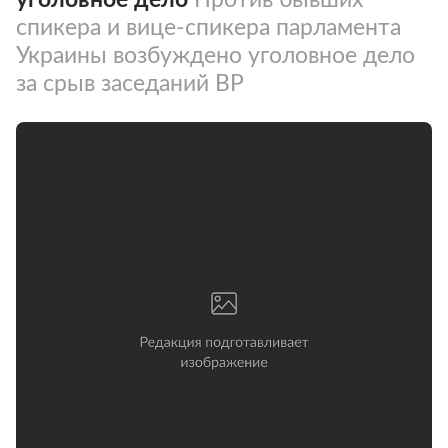
спикера и вице-спикера парламента
Украины возбуждено уголовное дело
за срыв заседаний ВР