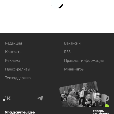
Редакция
Вакансии
Контакты
RSS
Реклама
Правовая информация
Пресс-релизы
Мини-игры
Техподдержка
18
+
Угадайте, где