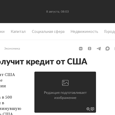
8 августа, 08:03
ки
Капитал
Социальная сфера
Недвижимость
Город
Экономика
олучит кредит от США
нт США
ие
нии
 в 500
 в
 минувшую
рь США