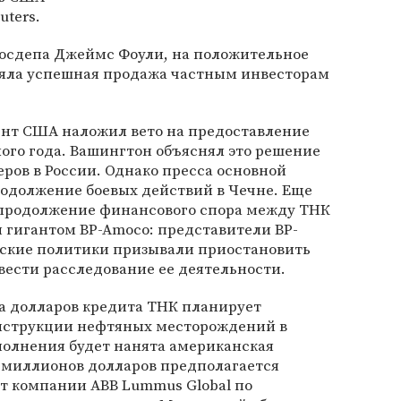
uters.
Госдепа Джеймс Фоули, на положительное
ияла успешная продажа частным инвесторам
нт США наложил вето на предоставление
ого года. Вашингтон объяснял это решение
ров в России. Однако пресса основной
родолжение боевых действий в Чечне. Еще
продолжение финансового спора между ТНК
гигантом BP-Amoco: представители BP-
ские политики призывали приостановить
вести расследование ее деятельности.
а долларов кредита ТНК планирует
онструкции нефтяных месторождений в
полнения будет нанята американская
8 миллионов долларов предполагается
от компании ABB Lummus Global по