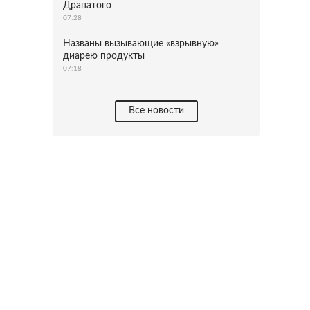
Драпатого
07:28
Названы вызывающие «взрывную»
диарею продукты
07:18
Все новости