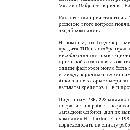
Мадлен Олбрайт, передает Re
Как пояснил представитель 
решение этого вопроса повл
акций компании.
Напомним, что Госдепартаме
кредита ТНК в декабре прошл
несоблюдением прав акционе
причиной отказа называла п
одним фактором могло быть 
и международным нефтяным 
Amoco и некоторые американ
выплаты кредитов ТНК и про
По данным РБК, 292 миллион
потратить на работы по рек
Западной Сибири. Для их вы
компания Haliburton. Еще 19
израсходовать на оплату раб