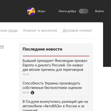
Игры
Лента добра
Войти
ская среда
Климат и экология
Деловой климат
Последние новости
Бывший президент Финляндии призвал
Европу к диалогу Россией. Он назвал
две веские причины для переговоров
06:54
Способность Украины производить
собственные беспилотники оценили
08:00
В Госдуме возмутились разницей цен на
автомобили «АвтоВАЗа» в России и за
границей