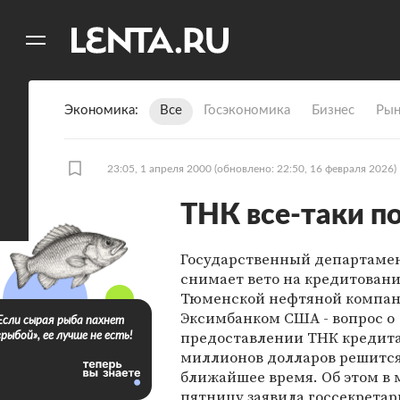
11
A
Экономика
Все
Госэкономика
Бизнес
Рын
23:05, 1 апреля 2000
(обновлено: 22:50, 16 февраля 2026)
ТНК все-таки п
Государственный департаме
снимает вето на кредитован
Тюменской нефтяной компа
Эксимбанком США - вопрос о
Если сырая рыба пахнет
предоставлении ТНК кредита
«рыбой», ее лучше не есть!
миллионов долларов решится
ближайшее время. Об этом в
пятницу заявила госсекрета