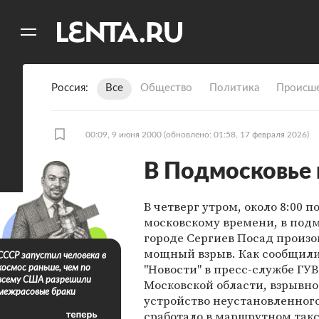
11
A
Россия
Все
Общество
Политика
Происше
00:09, 9 июня 2000
(обновлено: 01:58, 17 февраля 2026)
В Подмосковье 
В четверг утром, около 8:00 п
московскому времени, в под
городе Сергиев Посад произ
мощный взрыв. Как сообщил
СССР запустил человека в
"Новости" в пресс-службе ГУ
космос раньше, чем по
всему США разрешили
Московской области, взрывно
межрасовые браки
устройство неустановленног
сработало в маршрутном такс