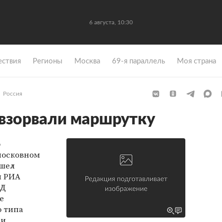
6 августа, 10:30
ствия
Регионы
Москва
69-я параллель
Моя страна
Россия
взорвали маршрутку
о
московном
ошел
и РИА
ВД
е
о типа
и,