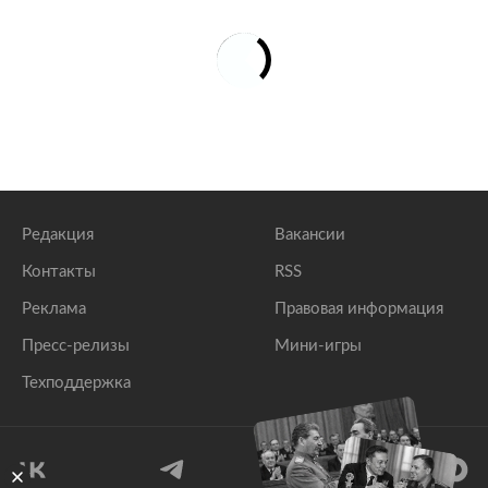
Редакция
Вакансии
Контакты
RSS
Реклама
Правовая информация
Пресс-релизы
Мини-игры
Техподдержка