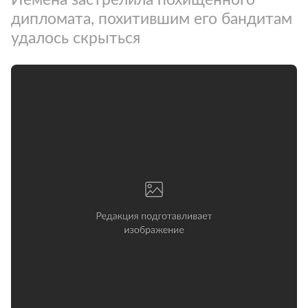
дипломата, похитившим его бандитам
удалось скрыться