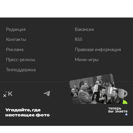
Редакция
Вакансии
Контакты
RSS
Реклама
Правовая информация
Пресс-релизы
Мини-игры
Техподдержка
18
+
Угадайте, где
настоящее фото
© 1999–2026 Все права защищены.
ООО «Лента.Ру»
Лента добра