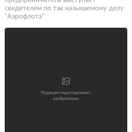
свидетелем по так называемому делу
"Аэрофлота"