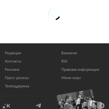
Редакция
Вакансии
Контакты
RSS
Реклама
Правовая информация
Пресс-релизы
Мини-игры
Техподдержка