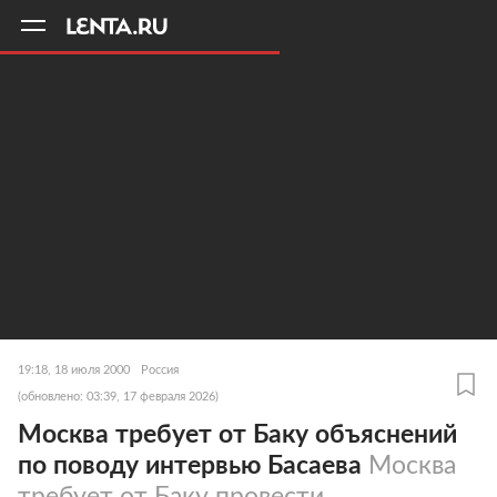
11
A
19:18, 18 июля 2000
Россия
(обновлено: 03:39, 17 февраля 2026)
Москва требует от Баку объяснений
по поводу интервью Басаева
Москва
требует от Баку провести