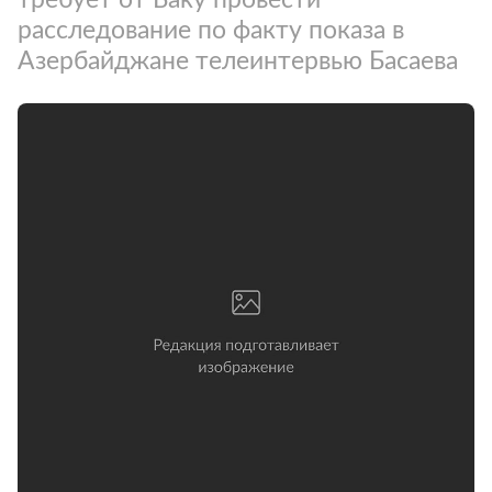
расследование по факту показа в
Азербайджане телеинтервью Басаева