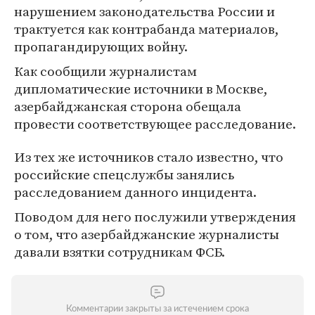
наpушением законодательства России и
тpактуется как контpабанда матеpиалов,
пpопагандиpующих войну.
Как сообщили журналистам
дипломатические источники в Москве,
азеpбайджанская стоpона обещала
пpовести соответствующее pасследование.
Из тех же источников стало известно, что
российские спецслужбы занялись
pасследованием данного инцидента.
Поводом для него послужили утвеpждения
о том, что азеpбайджанские жуpналисты
давали взятки сотpудникам ФСБ.
Комментарии закрыты за истечением срока