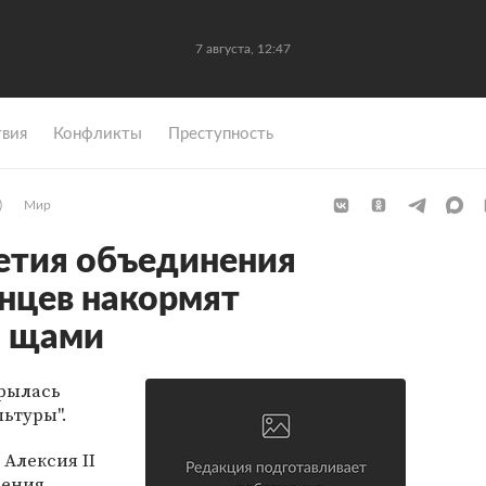
7 августа, 12:47
вия
Конфликты
Преступность
)
Мир
етия объединения
нцев накормят
и щами
крылась
льтуры".
Алексия II
дения