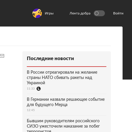
Игры
Лента добра
Войти
Последние новости
В России отреагировали на желание
страны НАТО сбивать ракеты над
Украиной
11:33
В Германии назвали решающее событие
для будущего Мерца
12:45
Бывшим руководителям российского
СИЗО ужесточили наказание за побег
террористов