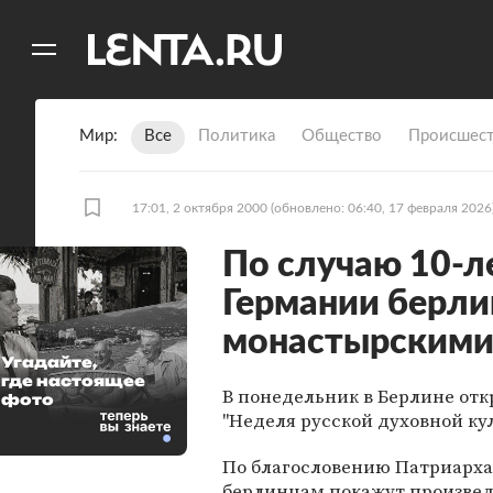
11
A
Мир
Все
Политика
Общество
Происшест
17:01, 2 октября 2000
(обновлено: 06:40, 17 февраля 2026
По случаю 10-л
Германии берли
монастырским
Угадайте,
где настоящее
В понедельник в Берлине от
фото
"Неделя русской духовной ку
По благословению Патриарха 
берлинцам покажут произве