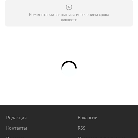
Комментарии закрыты за истечением срока
давности
Редакция
Вакансии
Контакты
RSS