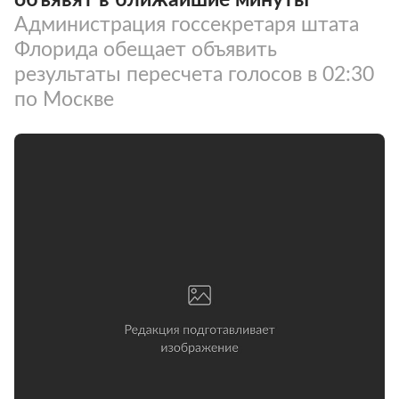
Администрация госсекретаря штата
Флорида обещает объявить
результаты пересчета голосов в 02:30
по Москве