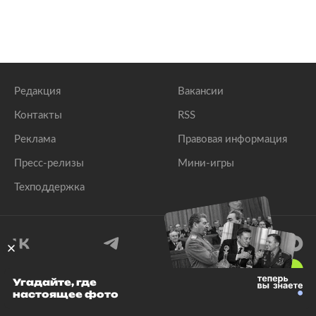
Редакция
Вакансии
Контакты
RSS
Реклама
Правовая информация
Пресс-релизы
Мини-игры
Техподдержка
18
+
Угадайте, где
настоящее фото
© 1999–2026 Все права защищены.
ООО «Лента.Ру»