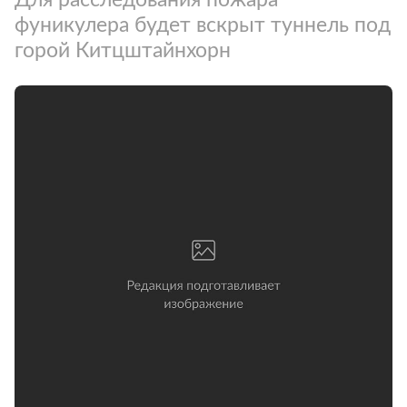
фуникулера будет вскрыт туннель под
горой Китцштайнхорн