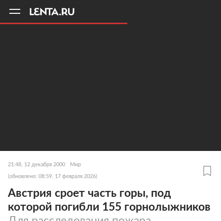
11
A
21:48, 12 декабря 2000
Мир
(обновлено: 08:59, 17 февраля 2026)
Австрия сроет часть горы, под
которой погибли 155 горнолыжников
Для расследования пожара