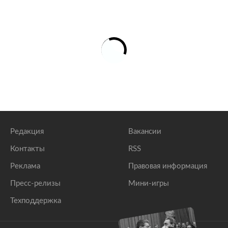
Редакция
Вакансии
Контакты
RSS
Реклама
Правовая информация
Пресс-релизы
Мини-игры
Техподдержка