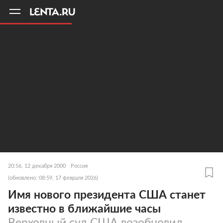
11
A
20:56, 12 декабря 2000
Россия
(обновлено: 08:59, 17 февраля 2026)
Имя нового президента США станет
известно в ближайшие часы
Верховный суд США возобновил