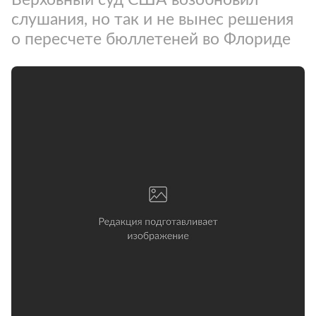
слушания, но так и не вынес решения
о пересчете бюллетеней во Флориде