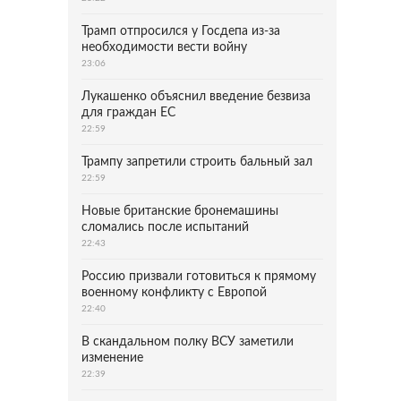
Трамп отпросился у Госдепа из-за
необходимости вести войну
23:06
Лукашенко объяснил введение безвиза
для граждан ЕС
22:59
Трампу запретили строить бальный зал
22:59
Новые британские бронемашины
сломались после испытаний
22:43
Россию призвали готовиться к прямому
военному конфликту с Европой
22:40
В скандальном полку ВСУ заметили
изменение
22:39