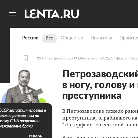
11
A
Россия
Все
Общество
Политика
Происше
02:09, 29 декабря 2000
(обновлено: 09:25, 17 февраля 202
Петрозаводски
в ногу, голову и
преступника
В Петрозаводске тяжело ран
СССР запустил человека в
космос раньше, чем по
преступника, ограбившего ка
всему США разрешили
"Интерфакс" со ссылкой на и
межрасовые браки
В четверг на одном из пред