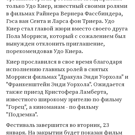
только Удо Киер, известный своими ролями
в фильмах Райнера Вернера Фассбиндера,
Гэса ван Сента и Ларса фон Триера. Удо
Киер стал главой жюри вместо своего друга
Пола Морриси, который с сожалением был
вынужден отклонить приглашение,
порекомендовав Удо Киера.
Киер прославился в свое время благодаря
исполнению главных ролей в снятых
Морриси фильмах "Дракула Энди Уорхола" и
"Франкенштейн Энди Уорхола". Ожидается
также приезд Кристофера Ламберта,
известного широкому зрителю по фильму
"Горец", а киноманам - по фильму
"Подземка".
Фестиваль завершится во вторник, 23
января. На закрытии будет показан фильм