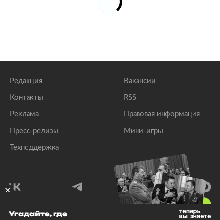
Редакция
Вакансии
Контакты
RSS
Реклама
Правовая информация
Пресс-релизы
Мини-игры
Техподдержка
18
+
Угадайте, где