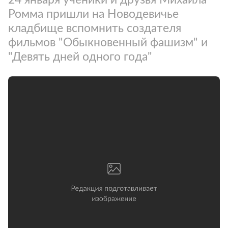
Ромма пришли на Новодевичье
кладбище вспомнить создателя
фильмов "Обыкновенный фашизм" и
"Девять дней одного года"