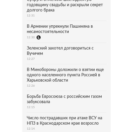
годовщину свадьбы и раскрыли секрет
долгого брака
12:31
В Армении упрекнули Пашиняна в
несамостоятельности
12:30
Зеленский захотел договориться с
Вучичем
12:27
В Минобороны доложили о взятии еще
одного населенного пункта Россией в
Харьковской области
12:26
Борьба Евросоюза с российским газом
забуксовала
12:15
Число пострадавших при атаке ВСУ на
НПЗ в Краснодарском крае возросло
12:14