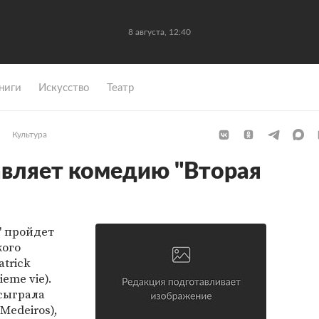
8 августа, 12:40
ниги
Искусство
Театр
Культура
авляет комедию "Вторая
" пройдет
кого
trick
eme vie).
 сыграла
Medeiros),