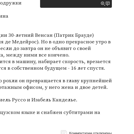
подружки
ина
ии 30-летний Венсан (Патрик Брауде)
я де Медейрос). Но в одно прекрасное утро в
если до завтра он не объявит о своей
ка, между ними все кончено.
тся в машину, набирает скорость, врезается
ся в собственном будущем - 16 лет спустя.
о рохли он превращается в главу крупнейшей
этажным офисом, у него жена и двое детей.
ель Руссо и Изабель Канделье.
цузском языке и снабжен субтитрами на
Комментарии отключены