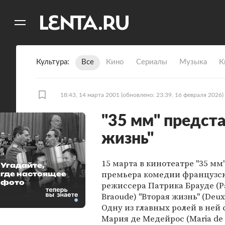
11
A
Культура
Все
Кино
Сериалы
Музыка
К
18:43, 14 марта 2001
(обновлено: 23:39, 16 февраля 2026)
"35 мм" предст
жизнь"
15 марта в кинотеатре "35 мм
Угадайте,
премьера комедии французс
где настоящее
фото
режиссера Патрика Брауде (Pa
Braoude) "Вторая жизнь" (Deuxi
Одну из главных ролей в ней
Мария де Медейрос (Maria de 