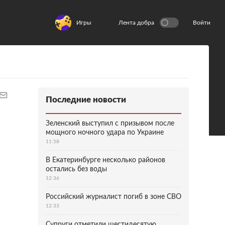
Игры
Лента добра
Войти
Последние новости
Зеленский выступил с призывом после
мощного ночного удара по Украине
11:58
В Екатеринбурге несколько районов
остались без воды
12:36
Российский журналист погиб в зоне СВО
12:33
Супруги отметили шестидесятую