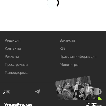
Редакция
Вакансии
Контакты
RSS
Реклама
Правовая информация
Пресс-релизы
Мини-игры
Техподдержка
18
+
Угадайте, где