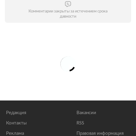
Комментарии закрыты за истечением срока
давности
Редакция
Вакансии
Контакты
RSS
Реклама
Правовая информация