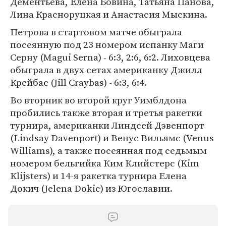
Дементьева, Елена Бовина, Татьяна Панова,
Лина Красноруцкая и Анастасия Мыскина.
Петрова в стартовом матче обыграла
посеянную под 23 номером испанку Маги
Серну (Magui Serna) - 6:3, 2:6, 6:2. Лиховцева
обыграла в двух сетах американку Джилл
Крейбас (Jill Craybas) - 6:3, 6:4.
Во вторник во второй круг Уимблдона
пробились также вторая и третья ракетки
турнира, американки Линдсей Дэвенпорт
(Lindsay Davenport) и Венус Вильямс (Venus
Williams), а также посеянная под седьмым
номером бельгийка Ким Клийстерс (Kim
Klijsters) и 14-я ракетка турнира Елена
Докич (Jelena Dokic) из Югославии.