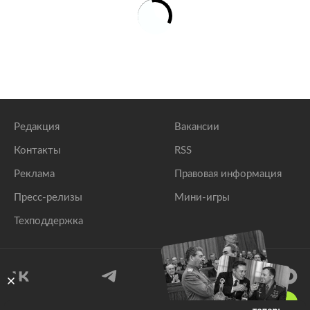
Редакция
Вакансии
Контакты
RSS
Реклама
Правовая информация
Пресс-релизы
Мини-игры
Техподдержка
18
+