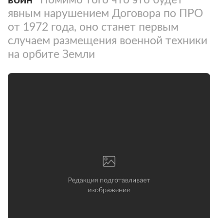
явным нарушением Договора по ПРО
от 1972 года, оно станет первым
случаем размещения военной техники
на орбите Земли