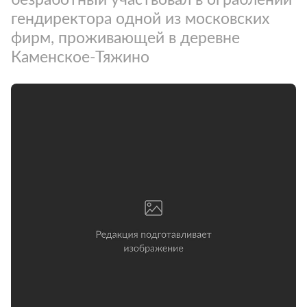
гендиректора одной из московских
фирм, проживающей в деревне
Каменское-Тяжино