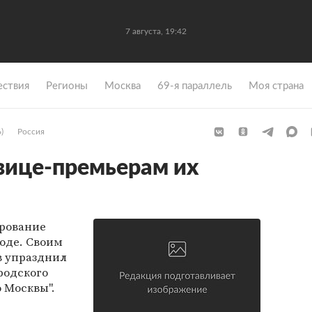
7 августа, 19:42
ствия
Регионы
Москва
69-я параллель
Моя страна
)
Россия
вице-премьерам их
рование
роде. Своим
 упразднил
родского
 Москвы".