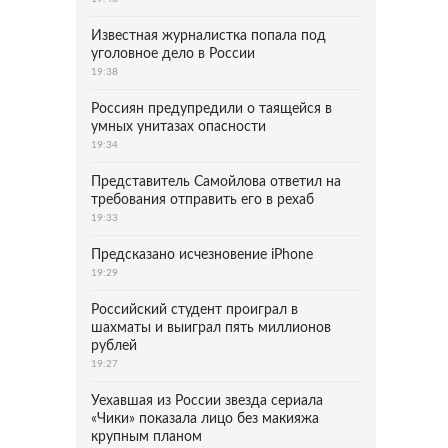
Известная журналистка попала под
уголовное дело в России
19:38
Россиян предупредили о таящейся в
умных унитазах опасности
19:34
Представитель Самойлова ответил на
требования отправить его в рехаб
19:33
Предсказано исчезновение iPhone
19:29
Российский студент проиграл в
шахматы и выиграл пять миллионов
рублей
19:27
Уехавшая из России звезда сериала
«Чики» показала лицо без макияжа
крупным планом