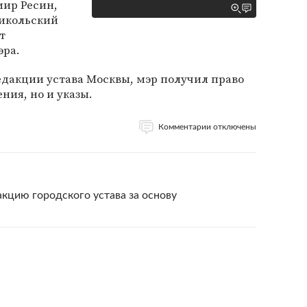
мир Ресин,
икольский
т
эра.
редакции устава Москвы, мэр получил право
ния, но и указы.
Комментарии отключены
кцию городского устава за основу