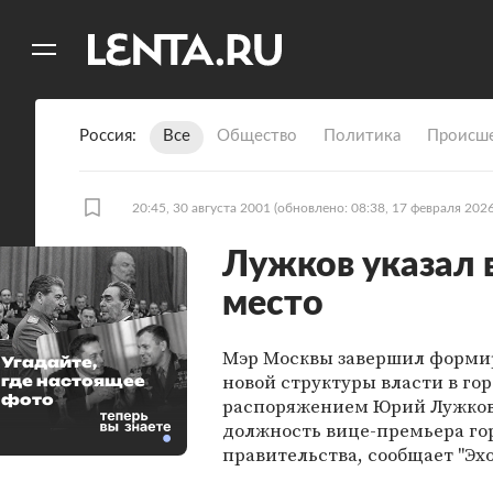
11
A
Россия
Все
Общество
Политика
Происше
20:45, 30 августа 2001
(обновлено: 08:38, 17 февраля 2026
Лужков указал 
место
Мэр Москвы завершил форми
Угадайте,
новой структуры власти в го
где настоящее
фото
распоряжением Юрий Лужков
должность вице-премьера го
правительства, сообщает "Эхо