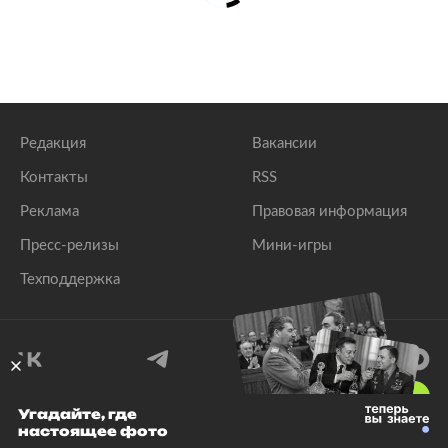
Редакция
Вакансии
Контакты
RSS
Реклама
Правовая информация
Пресс-релизы
Мини-игры
Техподдержка
18
+
Угадайте, где
настоящее фото
© 1999–2026 Все права защищены.
ООО «Лента.Ру»