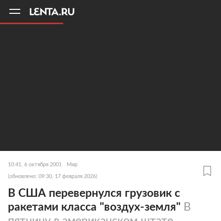
11
A
10:41, 6 октября 2001
Мир
(обновлено: 09:30, 17 февраля 2026)
В США перевернулся грузовик с
ракетами класса "воздух-земля"
В
пятницу в американском штате