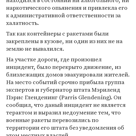
находился в состоянии ни алкогольного, ни
наркотического опьянения и привлекла его
к административной ответственности за
халатность.
Так как контейнеры с ракетами были
закреплены в кузове, ни один из них не на
землю не вывалился.
На участке дороги, где произошел
инцидент, было перекрыто движение, из
близлежащих домов эвакуировали жителей.
На место событий срочно прибыла группа
экспертов и губернатор штата Мэриленд
Пэрис Гленденинг (Parris Glendening). Он
сообщил, что даный инцидент не является
терактом и выразил недоумение тем, что
военные ракеты перевозились по
территории его штата без уведомления об
этом местных властей.