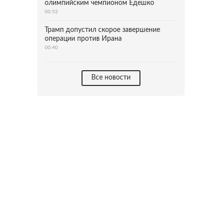
олимпийским чемпионом Едешко
00:52
Трамп допустил скорое завершение
операции против Ирана
00:40
Все новости