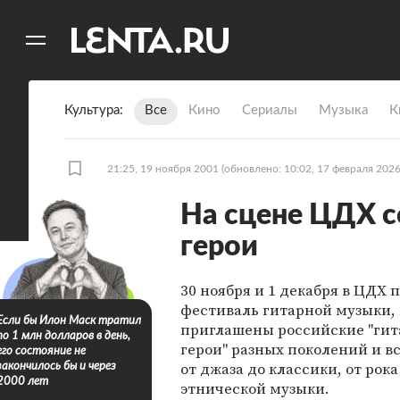
11
A
Культура
Все
Кино
Сериалы
Музыка
К
21:25, 19 ноября 2001
(обновлено: 10:02, 17 февраля 2026
На сцене ЦДХ с
герои
30 ноября и 1 декабря в ЦДХ 
фестиваль гитарной музыки,
Если бы Илон Маск тратил
приглашены российские "ги
по 1 млн долларов в день,
герои" разных поколений и вс
его состояние не
от джаза до классики, от рока
закончилось бы и через
2000 лет
этнической музыки.