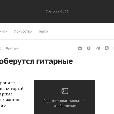
7 августа, 01:53
ниги
Искусство
Театр
)
Культура
оберутся гитарные
пройдет
 на который
тарные
ех жанров -
 до