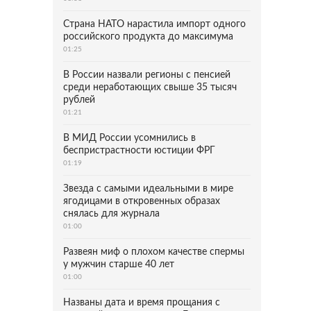
Страна НАТО нарастила импорт одного
российского продукта до максимума
01:25
В России назвали регионы с пенсией
среди неработающих свыше 35 тысяч
рублей
01:21
В МИД России усомнились в
беспристрастности юстиции ФРГ
01:19
Звезда с самыми идеальными в мире
ягодицами в откровенных образах
снялась для журнала
01:00
Развеян миф о плохом качестве спермы
у мужчин старше 40 лет
01:00
Названы дата и время прощания с