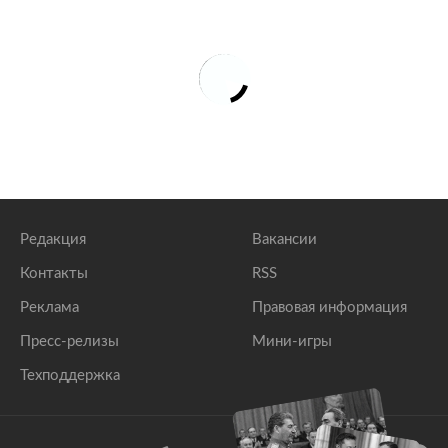
Редакция
Вакансии
Контакты
RSS
Реклама
Правовая информация
Пресс-релизы
Мини-игры
Техподдержка