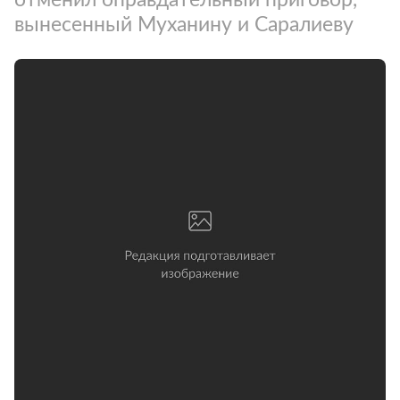
вынесенный Муханину и Саралиеву