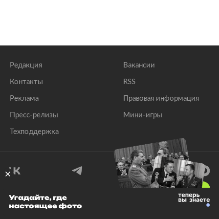
Редакция
Вакансии
Контакты
RSS
Реклама
Правовая информация
Пресс-релизы
Мини-игры
Техподдержка
18
+
Угадайте, где
настоящее фото
© 1999–2026 Все права защищены.
ООО «Лента.Ру»