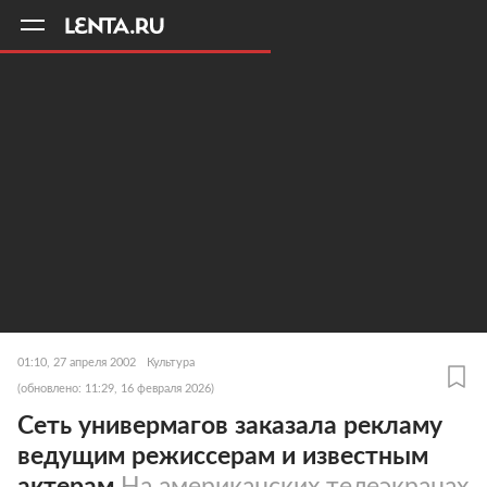
11
A
01:10, 27 апреля 2002
Культура
(обновлено: 11:29, 16 февраля 2026)
Сеть универмагов заказала рекламу
ведущим режиссерам и известным
актерам
На американских телеэкранах