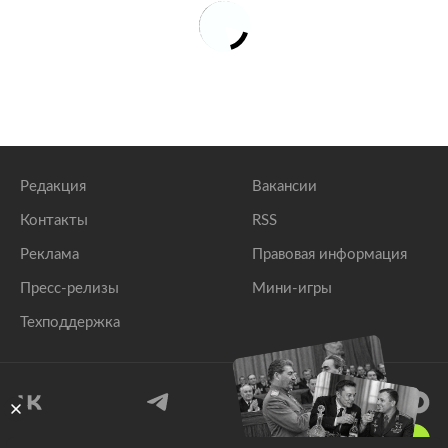
Редакция
Вакансии
Контакты
RSS
Реклама
Правовая информация
Пресс-релизы
Мини-игры
Техподдержка
18
+