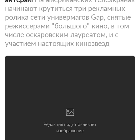
начинают крутиться три рекламных
ролика сети универмагов Gap, снятые
режиссерами "большого" кино, в том
числе оскаровским лауреатом, и с
участием настоящих кинозвезд