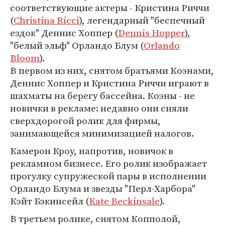
соответствующие актеры - Кристина Риччи
(
Christina Ricci
), легендарный "беспечный
ездок" Деннис Хоппер (
Dennis Hopper
),
"белый эльф" Орландо Блум (
Orlando
Bloom
).
В первом из них, снятом братьями Коэнами,
Деннис Хоппер и Кристина Риччи играют в
шахматы на берегу бассейна. Коэны - не
новички в рекламе: недавно они сняли
сверхдорогой ролик для фирмы,
занимающейся минимизацией налогов.
Камерон Кроу, напротив, новичок в
рекламном бизнесе. Его ролик изображает
прогулку супружеской пары в исполнении
Орландо Блума и звезды "Перл-Харбора"
Кэйт Бэкинсейл (
Kate Beckinsale
).
В третьем ролике, снятом Копполой,