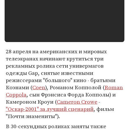
28 апреля на американских и мировых
телеэкранах начинают крутиться три
рекламных ролика сети универмагов
одежды Gap, снятые известными
режиссерами "большого" кино - братьями
Коэнами (
Coen
), Романом Копполой (
Roman
Coppola
, сын Фрэнсиса Форда Копполы) и
Камероном Кроуи (
Cameron Crowe
-
"Оскар-2001" за лучший сценарий
, фильм
"Почти знамениты").
В 30-секундных роликах заняты также