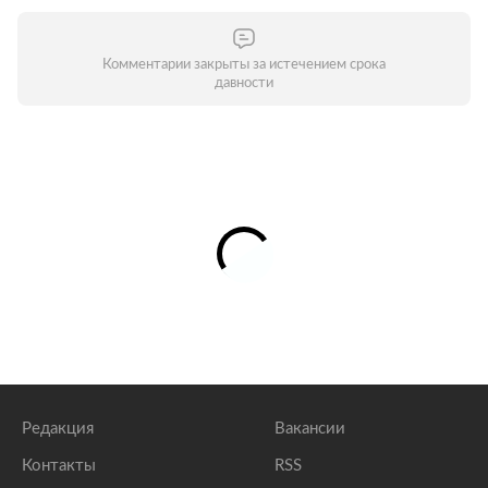
Комментарии закрыты за истечением срока
давности
Редакция
Вакансии
Контакты
RSS