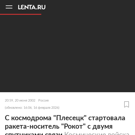
11
A
20:59, 20 июня 2002
Россия
(обновлено: 16:06, 16 февраля 2026)
С космодрома "Плесецк" стартовала
ракета-носитель "Рокот" с двумя
спутниками связи
Космические войска