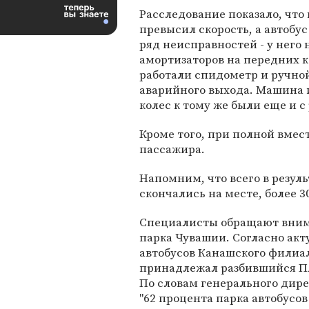
Расследование показало, что
превысил скорость, а автобу
ряд неисправностей - у него 
амортизаторов на передних к
работали спидометр и ручной
аварийного выхода. Машина 
колес к тому же были еще и 
Кроме того, при полной вмес
пассажира.
Напомним, что всего в резуль
скончались на месте, более 
Специалисты обращают внима
парка Чувашии. Согласно акт
автобусов Канашского филиал
принадлежал разбившийся ПА
По словам генерального дире
"62 процента парка автобусо