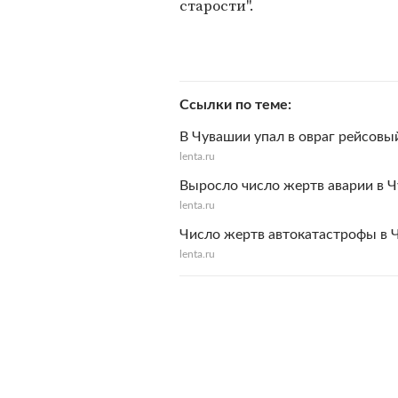
старости".
Ссылки по теме
В Чувашии упал в овраг рейсовы
lenta.ru
Выросло число жертв аварии в Ч
lenta.ru
Число жертв автокатастрофы в 
lenta.ru