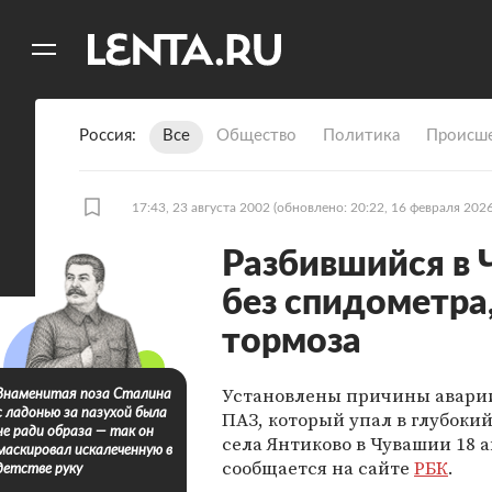
11
A
Россия
Все
Общество
Политика
Происше
17:43, 23 августа 2002
(обновлено: 20:22, 16 февраля 2026
Разбившийся в 
без спидометра
тормоза
Установлены причины аварии
Знаменитая поза Сталина
с ладонью за пазухой была
ПАЗ, который упал в глубокий
не ради образа — так он
села Янтиково в Чувашии 18 а
маскировал искалеченную в
сообщается на сайте
РБК
.
детстве руку