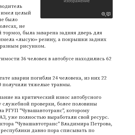
 водитель
с имел целый
не было
олесах, не
 тормоз, была заварена задняя дверь для
имела «лысую» резину, а покрышки задних
с разным рисунком.
тимости 36 человек в автобусе находились 62
тате аварии погибли 24 человека, из них 22
30 получили тяжелые травмы.
ние на критический износ автобусного
у служебной проверки, более половины
а РГУП "Чувашавтотранс", которому
З, уже полностью выработали свой ресурс.
ктора "Чувашавтотранс" Владимира Петрова,
в республики давно пора списывать по