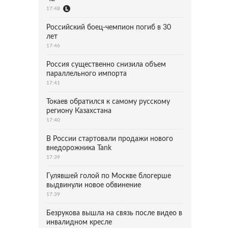
17:48
Российский боец-чемпион погиб в 30
лет
17:46
Россия существенно снизила объем
параллельного импорта
17:41
Токаев обратился к самому русскому
региону Казахстана
17:40
В России стартовали продажи нового
внедорожника Tank
17:39
Гулявшей голой по Москве блогерше
выдвинули новое обвинение
17:39
Безрукова вышла на связь после видео в
инвалидном кресле