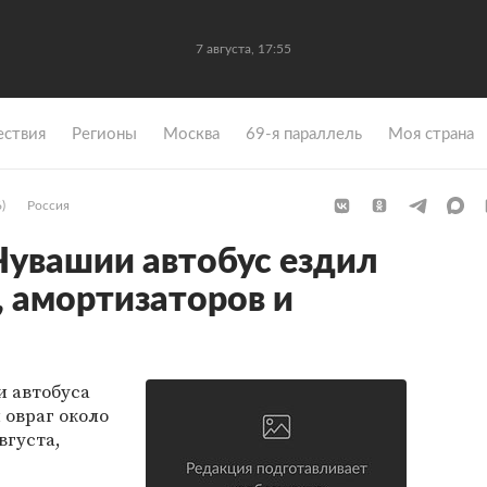
7 августа, 17:55
ствия
Регионы
Москва
69-я параллель
Моя страна
)
Россия
Чувашии автобус ездил
, амортизаторов и
 автобуса
 овраг около
вгуста,