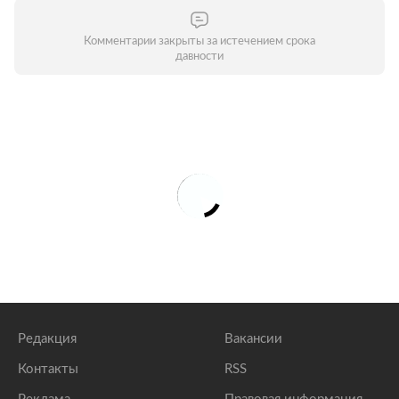
Комментарии закрыты за истечением срока
давности
Редакция
Вакансии
Контакты
RSS