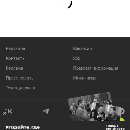
Редакция
Вакансии
Контакты
RSS
Реклама
Правовая информация
Пресс-релизы
Мини-игры
Техподдержка
18
+
Угадайте, где