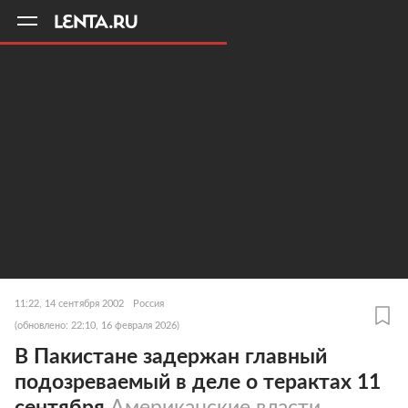
11
A
11:22, 14 сентября 2002
Россия
(обновлено: 22:10, 16 февраля 2026)
В Пакистане задержан главный
подозреваемый в деле о терактах 11
сентября
Американские власти