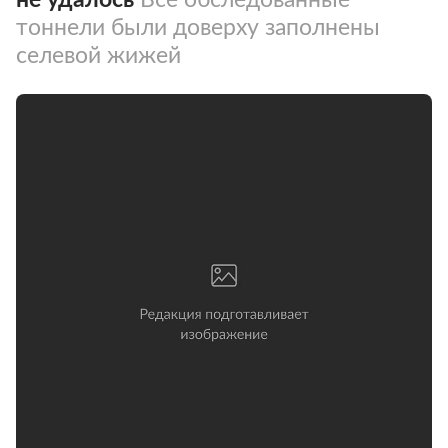
тоннели были доверху заполнены
селевой жижей