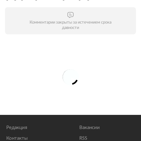
Комментарии закрыты за истечением срока
давности
Редакция
Вакансии
Контакты
RSS