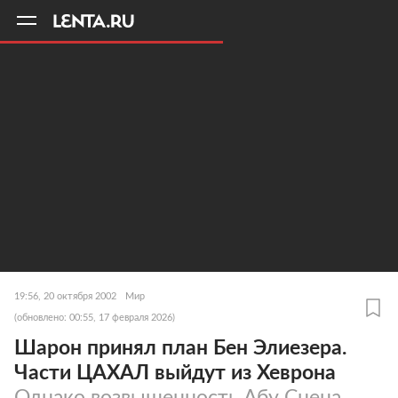
11
A
19:56, 20 октября 2002
Мир
(обновлено: 00:55, 17 февраля 2026)
Шарон принял план Бен Элиезера.
Части ЦАХАЛ выйдут из Хеврона
Однако возвышенность Абу Снена