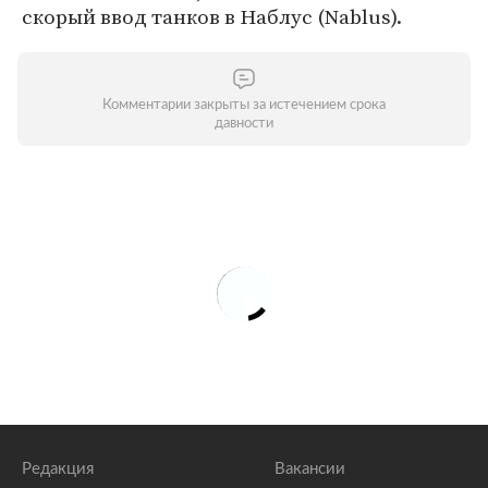
скорый ввод танков в Наблус (Nablus).
Комментарии закрыты за истечением срока
давности
Редакция
Вакансии