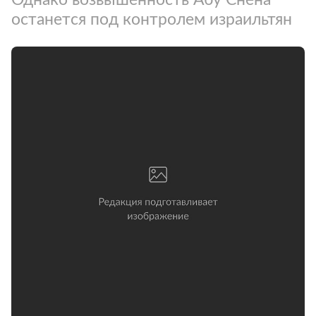
останется под контролем израильтян