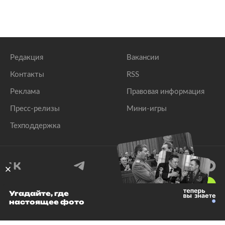
Редакция
Вакансии
Контакты
RSS
Реклама
Правовая информация
Пресс-релизы
Мини-игры
Техподдержка
18
+
Угадайте, где
настоящее фото
© 1999–2026 Все права защищены.
ООО «Лента.Ру»