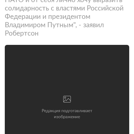
солидарность с властями Российской
Федерации и президентом
Владимиром Путным", - заявил
Робертсон