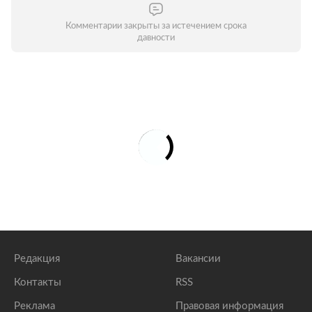
Комментарии закрыты за истечением срока
давности
Редакция
Вакансии
Контакты
RSS
Реклама
Правовая информация