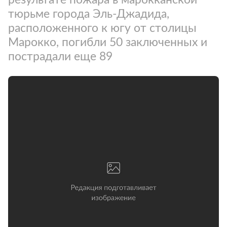
тюрьме города Эль-Джадида,
расположенного к югу от столицы
Марокко, погибли 50 заключенных и
пострадали еще 89