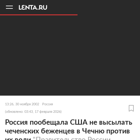
11
A
13:26, 30 ноября 2002
Россия
(обновлено: 03:43, 17 февраля 2026)
Россия пообещала США не высылать
чеченских беженцев в Чечню против
их воли
"Правительство России