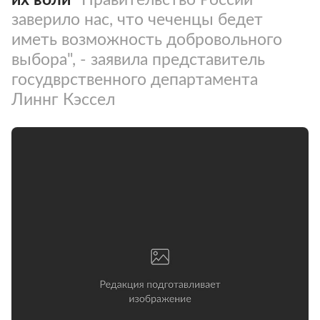
заверило нас, что чеченцы бедет
иметь возможность добровольного
выбора", - заявила представитель
госудврственного департамента
Линнг Кэссел