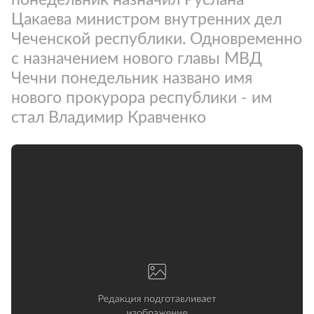
Цакаева министром внутренних дел
Чеченской республики. Одновременно
с назначением нового главы МВД
Чечни понедельник названо имя
нового прокурора республики - им
стал Владимир Кравченко