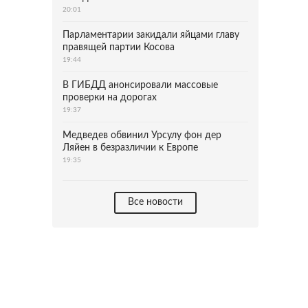
20:01
Парламентарии закидали яйцами главу
правящей партии Косова
19:44
В ГИБДД анонсировали массовые
проверки на дорогах
19:37
Медведев обвинил Урсулу фон дер
Ляйен в безразличии к Европе
19:35
Все новости