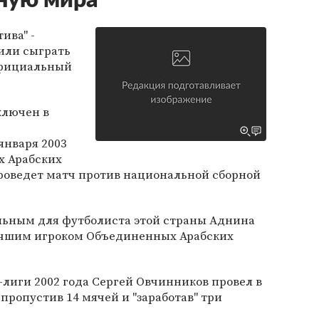
рную мира
ива" -
или сыграть
официальный
ключен в
января 2003
х Арабских
проведет матч против национальной сборной
льным для футболиста этой страны Аднина
учшим игроком Объединенных Арабских
-лиги 2002 года Сергей Овчинников провел в
 пропустив 14 мячей и "заработав" три