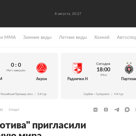
8 августа, 20:27
 и ММА
Зимние виды
Летние виды
Хоккей
Автоспо
Сегодня
0 : 0
18:00
Матч завершён
(Мск)
М
Акрон
Раднички Н
Партиза
 Российская Премьер-лига
|
3-й тур
Сербия — Суперлига
|
4-й тур
6)
Спорт
отива" пригласили