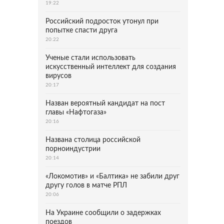
19:22
Российский подросток утонул при
попытке спасти друга
20:22
Ученые стали использовать
искусственный интеллект для создания
вирусов
20:17
Назван вероятный кандидат на пост
главы «Нафтогаза»
20:16
Названа столица российской
порноиндустрии
20:14
«Локомотив» и «Балтика» не забили друг
другу голов в матче РПЛ
20:06
На Украине сообщили о задержках
поездов