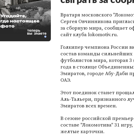
сыграть за сбо
Вратаря московского "Локомот
Угадайте,
Сергея Овчинникова приглас
где настоящее
фото
за сборную мира, сообщает 
сайт клуба lokomotiv.ru.
Голкипер чемпиона России в
состав команды сильнейших
футболистов мира, которая 3 
года в столице Объединенны
Эмиратов, городе Абу-Даби 
ОАЭ.
Этот поединок станет проща
Аль-Тальери, признанного л
Эмиратов всех времен.
В сезоне российской премьер
составе "Локомотива" 31 игру,
желтые карточки.