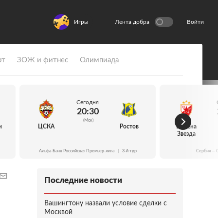
Игры
Лента добра
Войти
рт
ЗОЖ и фитнес
Олимпиада
Сегодня
20:30
(Мск)
н
ЦСКА
Ростов
Црвена
Звезда
Альфа-Банк Российская Премьер-лига
|
3-й тур
Сербия — 
Последние новости
Вашингтону назвали условие сделки с
Москвой