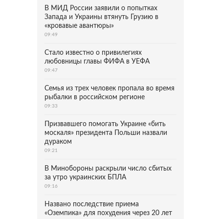
В МИД России заявили о попытках
Запада и Украины втянуть Грузию в
«кровавые авантюры»
09:49
Стало известно о привилегиях
любовницы главы ФИФА в УЕФА
09:47
Семья из трех человек пропала во время
рыбалки в российском регионе
09:33
Призвавшего помогать Украине «бить
москаля» президента Польши назвали
дураком
09:21
В Минобороны раскрыли число сбитых
за утро украинских БПЛА
09:16
Названо последствие приема
«Оземпика» для похудения через 20 лет