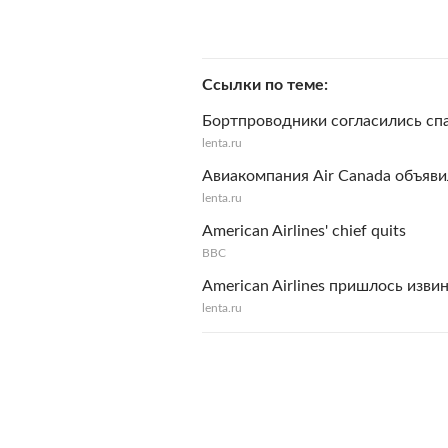
Ссылки по теме
Бортпроводники согласились спас
lenta.ru
Авиакомпания Air Canada объяви
lenta.ru
American Airlines' chief quits
BBC
American Airlines пришлось изв
lenta.ru