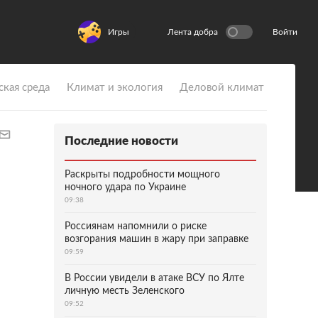
Игры
Лента добра
Войти
ская среда
Климат и экология
Деловой климат
Последние новости
Раскрыты подробности мощного
ночного удара по Украине
09:38
Россиянам напомнили о риске
возгорания машин в жару при заправке
09:59
В России увидели в атаке ВСУ по Ялте
личную месть Зеленского
09:52