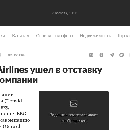
8 августа, 10:01
ки
Капитал
Социальная сфера
Недвижимость
Город
)
Экономика
irlines ушел в отставку
компании
мпании
и (Donald
вку,
мпания BBC
виакомпанию
 (Gerard