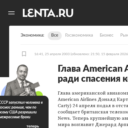
11
A
Экономика
Все
Госэкономика
Бизнес
Рын
16:41, 25 апреля 2003
(обновлено: 21:50, 15 февраля 2026
Глава American A
ради спасения 
Глава американской авиако
American Airlines Доналд Карт
СССР запустил человека в
Carty) 24 апреля подал в отста
космос раньше, чем по
сообщает британская телеко
всему США разрешили
News. Теперь крупнейшую а
межрасовые браки
мира возглавит Джерард Арпи